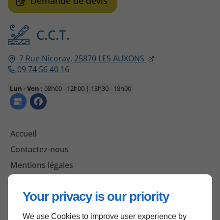
Demande de devis
C.C.T.
7 Rue Nicoray,
25870
LES AUXONS
09 74 56 40 16
Lun - Ven :
08h00 - 12h00 | 13h30 - 18h00
Accueil
Contactez-nous
Mentions légales
Plan du site
Your privacy is our priority
We use Cookies to improve user experience by